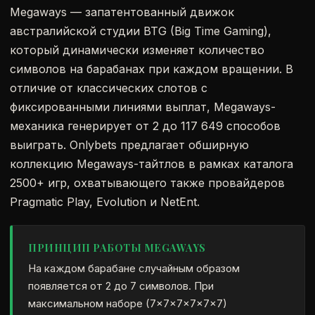
Megaways — запатентованный движок
австралийской студии BTG (Big Time Gaming),
который динамически изменяет количество
символов на барабанах при каждом вращении. В
отличие от классических слотов с
фиксированными линиями выплат, Megaways-
механика генерирует от 2 до 117 649 способов
выиграть. Onlybets предлагает обширную
коллекцию Megaways-тайтлов в рамках каталога
2500+ игр, охватывающего также провайдеров
Pragmatic Play, Evolution и NetEnt.
ПРИНЦИП РАБОТЫ MEGAWAYS
На каждом барабане случайным образом
появляется от 2 до 7 символов. При
максимальном наборе (7×7×7×7×7×7)