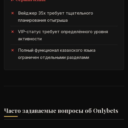
Вейджер 35x требует тщательного
планирования отыгрыша
VIP-статус требует определённого уровня
активности
Полный функционал казахского языка
ограничен отдельными разделами
Часто задаваемые вопросы об Onlybets