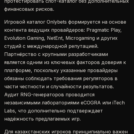
протестировать слот-каталог без дополнительных
финансовых рисков.
Игровой каталог Onlybets формируется на основе
контента ведущих провайдеров: Pragmatic Play,
Evolution Gaming, NetEnt, Microgaming и других
студий с международной репутацией.
Партнёрство с крупными разработчиками
является одним из ключевых факторов доверия к
платформе, поскольку указанные провайдеры
обязаны соблюдать требования регуляторов в
части честности и случайности результатов.
Аудит RNG-генераторов проводится
независимыми лабораториями eCOGRA или iTech
Labs, что дополнительно подтверждает
надёжность предлагаемых игр.
Для казахстанских игроков принципиально важен