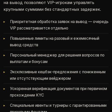
на вывод позволяют VIP-игрокам управлять
крупными суммами без стандартных задержек.
Приоритетная обработка заявок на вывод — очередь
VIP рассматривается отдельно
Повышенные лимиты на разовый и ежемесячный
вывод средств
Персональный менеджер для решения вопросов по
выплатам и бонусам
Эксклюзивные кешбэк-предложения с пониженным
или отсутствующим вейджером
Ускоренная верификация документов при первичном
прохождении KYC
Специальные ивенты и турниры с гарантированными
призовыми фондами