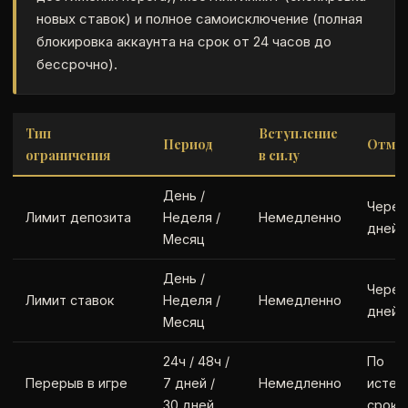
новых ставок) и полное самоисключение (полная
блокировка аккаунта на срок от 24 часов до
бессрочно).
Тип
Вступление
Период
Отме
ограничения
в силу
День /
Через
Лимит депозита
Неделя /
Немедленно
дней
Месяц
День /
Через
Лимит ставок
Неделя /
Немедленно
дней
Месяц
24ч / 48ч /
По
Перерыв в игре
7 дней /
Немедленно
истеч
30 дней
срока