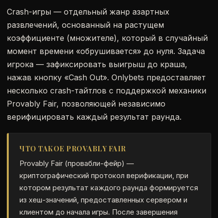
Crash-игры — отдельный жанр азартных
развлечений, основанный на растущем
коэффициенте (множителе), который в случайный
момент времени «обрушивается» до нуля. Задача
игрока — зафиксировать выигрыш до краша,
нажав кнопку «Cash Out». Onlybets предоставляет
несколько crash-тайтлов с поддержкой механики
Provably Fair, позволяющей независимо
верифицировать каждый результат раунда.
ЧТО ТАКОЕ PROVABLY FAIR
Provably Fair (провабли-фейр) —
криптографический протокол верификации, при
котором результат каждого раунда формируется
из хеш-значений, предоставленных сервером и
клиентом до начала игры. После завершения