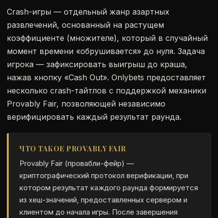
Crash-игры — отдельный жанр азартных
развлечений, основанный на растущем
коэффициенте (множителе), который в случайный
момент времени «обрушивается» до нуля. Задача
игрока — зафиксировать выигрыш до краша,
нажав кнопку «Cash Out». Onlybets предоставляет
несколько crash-тайтлов с поддержкой механики
Provably Fair, позволяющей независимо
верифицировать каждый результат раунда.
ЧТО ТАКОЕ PROVABLY FAIR
Provably Fair (провабли-фейр) —
криптографический протокол верификации, при
котором результат каждого раунда формируется
из хеш-значений, предоставленных сервером и
клиентом до начала игры. После завершения