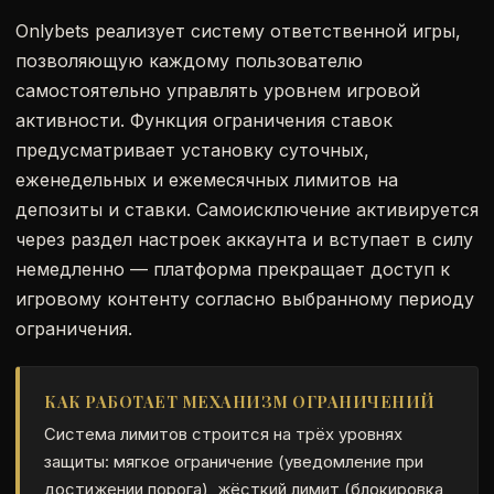
Onlybets реализует систему ответственной игры,
позволяющую каждому пользователю
самостоятельно управлять уровнем игровой
активности. Функция ограничения ставок
предусматривает установку суточных,
еженедельных и ежемесячных лимитов на
депозиты и ставки. Самоисключение активируется
через раздел настроек аккаунта и вступает в силу
немедленно — платформа прекращает доступ к
игровому контенту согласно выбранному периоду
ограничения.
КАК РАБОТАЕТ МЕХАНИЗМ ОГРАНИЧЕНИЙ
Система лимитов строится на трёх уровнях
защиты: мягкое ограничение (уведомление при
достижении порога), жёсткий лимит (блокировка