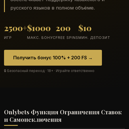
русского языков в полном объёме.
2500+
$1000
200
$10
ИГР
МАКС. БОНУС
FREE SPINS
МИН. ДЕПОЗИТ
Получить бонус 100% + 200 FS →
🔒 Безопасный переход · 18+ · Играйте ответственно
Onlybets Функция Ограничения Ставок
и Самоисключения