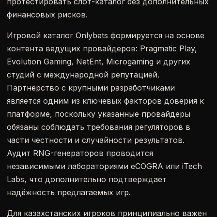
протестировать слот-каталог без дополнительных
финансовых рисков.
Игровой каталог Onlybets формируется на основе
контента ведущих провайдеров: Pragmatic Play,
Evolution Gaming, NetEnt, Microgaming и других
студий с международной репутацией.
Партнёрство с крупными разработчиками
является одним из ключевых факторов доверия к
платформе, поскольку указанные провайдеры
обязаны соблюдать требования регуляторов в
части честности и случайности результатов.
Аудит RNG-генераторов проводится
независимыми лабораториями eCOGRA или iTech
Labs, что дополнительно подтверждает
надёжность предлагаемых игр.
Для казахстанских игроков принципиально важен