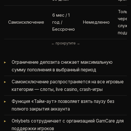
Тольк
6 мес / 1
через
Самоисключение
год /
Немедленно
служб
Бессрочно
подде
← прокрутите →
Ограничение депозита снижает максимальную
сумму пополнения в выбранный период
Самоисключение распространяется на все игровые
категории — слоты, live casino, crash-игры
Функция «Тайм-аут» позволяет взять паузу без
полного закрытия аккаунта
Onlybets сотрудничает с организацией GamCare для
поддержки игроков