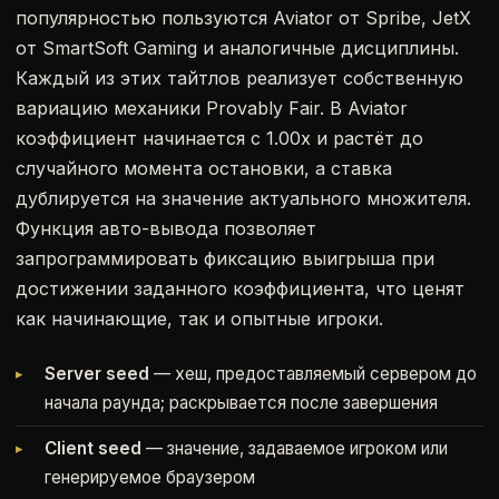
популярностью пользуются Aviator от Spribe, JetX
от SmartSoft Gaming и аналогичные дисциплины.
Каждый из этих тайтлов реализует собственную
вариацию механики Provably Fair. В Aviator
коэффициент начинается с 1.00x и растёт до
случайного момента остановки, а ставка
дублируется на значение актуального множителя.
Функция авто-вывода позволяет
запрограммировать фиксацию выигрыша при
достижении заданного коэффициента, что ценят
как начинающие, так и опытные игроки.
Server seed
— хеш, предоставляемый сервером до
начала раунда; раскрывается после завершения
Client seed
— значение, задаваемое игроком или
генерируемое браузером