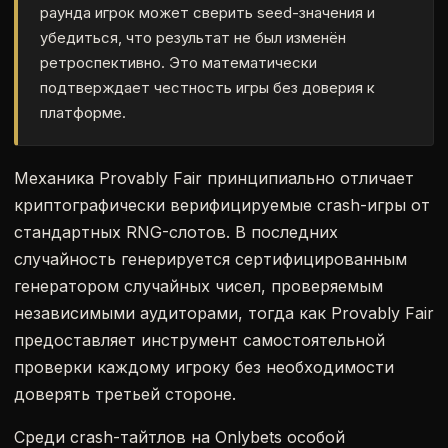
раунда игрок может сверить seed-значения и
убедиться, что результат не был изменён
ретроспективно. Это математически
подтверждает честность игры без доверия к
платформе.
Механика Provably Fair принципиально отличает
криптографически верифицируемые crash-игры от
стандартных RNG-слотов. В последних
случайность генерируется сертифицированным
генератором случайных чисел, проверяемым
независимыми аудиторами, тогда как Provably Fair
предоставляет инструмент самостоятельной
проверки каждому игроку без необходимости
доверять третьей стороне.
Среди crash-тайтлов на Onlybets особой