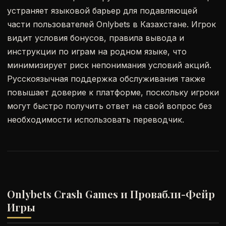
устраняет языковой барьер для подавляющей
части пользователей Onlybets в Казахстане. Игрок
видит условия бонусов, правила вывода и
инструкции по играм на родном языке, что
минимизирует риск непонимания условий акций.
Русскоязычная поддержка обслуживания также
повышает доверие к платформе, поскольку игроки
могут быстро получить ответ на свой вопрос без
необходимости использовать переводчик.
Onlybets Crash Games и Провабли-Фейр
Игры