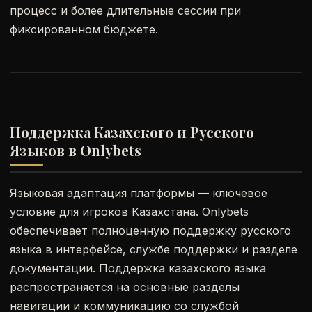
процесс и более длительные сессии при
фиксированном бюджете.
Поддержка Казахского и Русского
Языков в Onlybets
Языковая адаптация платформы — ключевое
условие для игроков Казахстана. Onlybets
обеспечивает полноценную поддержку русского
языка в интерфейсе, службе поддержки и разделе
документации. Поддержка казахского языка
распространяется на основные разделы
навигации и коммуникацию со службой