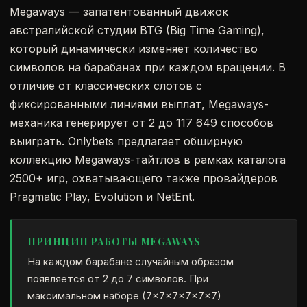
Megaways — запатентованный движок
австралийской студии BTG (Big Time Gaming),
который динамически изменяет количество
символов на барабанах при каждом вращении. В
отличие от классических слотов с
фиксированными линиями выплат, Megaways-
механика генерирует от 2 до 117 649 способов
выиграть. Onlybets предлагает обширную
коллекцию Megaways-тайтлов в рамках каталога
2500+ игр, охватывающего также провайдеров
Pragmatic Play, Evolution и NetEnt.
ПРИНЦИП РАБОТЫ MEGAWAYS
На каждом барабане случайным образом
появляется от 2 до 7 символов. При
максимальном наборе (7×7×7×7×7×7)